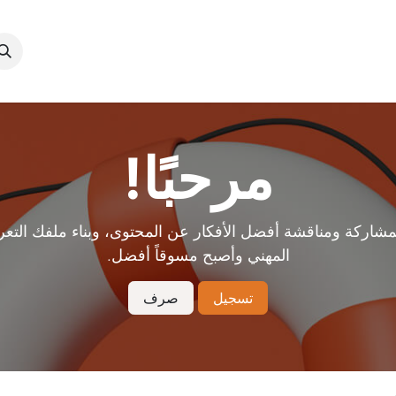
المدونة​
المكتبة​
البومات​
الأعمال السينيمائية​
عن منير​
تواص
مرحبًا!
مشاركة ومناقشة أفضل الأفكار عن المحتوى، وبناء ملفك التعر
المهني وأصبح مسوقاً أفضل.
تسجيل
صرف