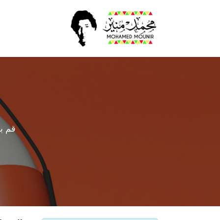
الرئيسية
أخبار​
قم ب