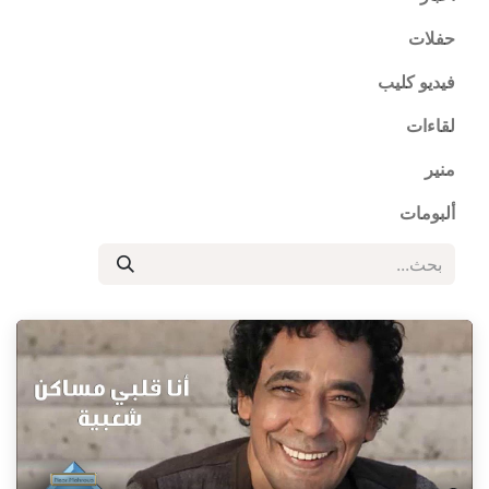
حفلات
فيديو كليب
لقاءات
منير
ألبومات